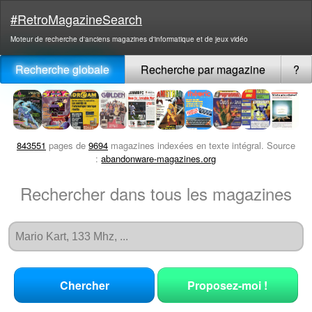
#RetroMagazineSearch
Moteur de recherche d'anciens magazines d'informatique et de jeux vidéo
Recherche globale
Recherche par magazine
?
843551
pages de
9694
magazines indexées en texte intégral. Source
:
abandonware-magazines.org
Rechercher dans tous les magazines
Chercher
Proposez-moi !